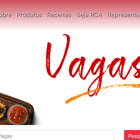
obre
Produtos
Receitas
Seja RCA
Representa
Pesq